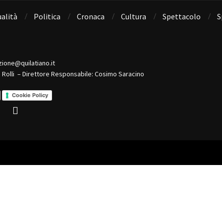
alità
Politica
Cronaca
Cultura
Spettacolo
S
zione@quilatiano.it
o Rolli – Direttore Responsabile: Cosimo Saracino
Cookie Policy