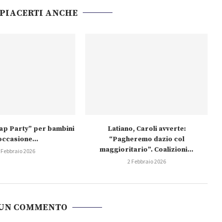
 PIACERTI ANCHE
wap Party” per bambini
Latiano, Caroli avverte:
occasione...
“Pagheremo dazio col
maggioritario”. Coalizioni...
 Febbraio 2026
2 Febbraio 2026
 UN COMMENTO