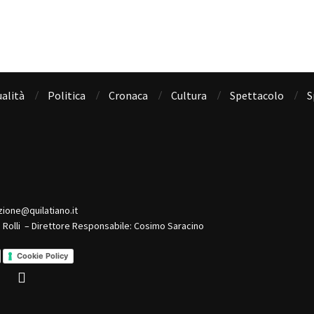
alità
Politica
Cronaca
Cultura
Spettacolo
S
zione@quilatiano.it
o Rolli – Direttore Responsabile: Cosimo Saracino
Cookie Policy