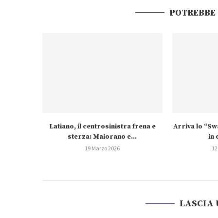
POTREBBE
Latiano, il centrosinistra frena e
Arriva lo “S
sterza: Maiorano e...
in 
19 Marzo 2026
12
LASCIA