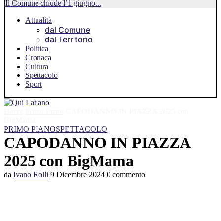
Il Comune chiude l’1 giugno...
Attualità
dal Comune
dal Territorio
Politica
Cronaca
Cultura
Spettacolo
Sport
Home
Primo Piano
CAPODANNO IN PIAZZA 2025 con
BigMama
PRIMO PIANO
SPETTACOLO
CAPODANNO IN PIAZZA
2025 con BigMama
da
Ivano Rolli
9 Dicembre 2024
0 commento