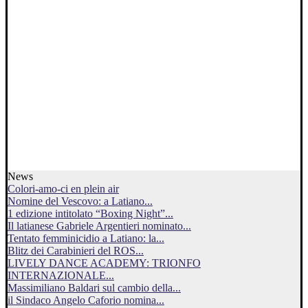
News
Colori-amo-ci en plein air
Nomine del Vescovo: a Latiano...
1 edizione intitolato “Boxing Night”...
Il latianese Gabriele Argentieri nominato...
Tentato femminicidio a Latiano: la...
Blitz dei Carabinieri del ROS...
LIVELY DANCE ACADEMY: TRIONFO
INTERNAZIONALE...
Massimiliano Baldari sul cambio della...
il Sindaco Angelo Caforio nomina...