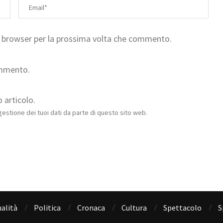
to browser per la prossima volta che commento.
ommento.
 articolo.
estione dei tuoi dati da parte di questo sito web.
alità
Politica
Cronaca
Cultura
Spettacolo
S