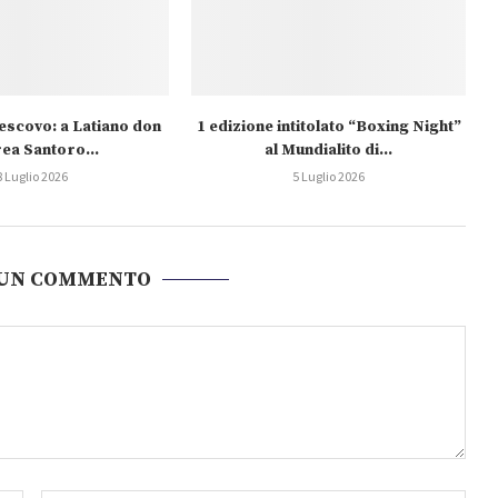
escovo: a Latiano don
1 edizione intitolato “Boxing Night”
ea Santoro...
al Mundialito di...
8 Luglio 2026
5 Luglio 2026
 UN COMMENTO