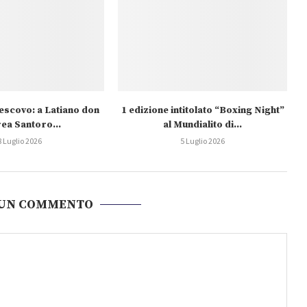
escovo: a Latiano don
1 edizione intitolato “Boxing Night”
ea Santoro...
al Mundialito di...
8 Luglio 2026
5 Luglio 2026
 UN COMMENTO