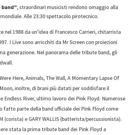
e band”
, straordinari musicisti rendono omaggio alla
mondiale. Alle 23:30 spettacolo pirotecnico.
e nel 1988 da un’idea di Francesco Carrieri, chitarrista
7. I Live sono arricchiti da Mr Screen con proiezioni
sima generazione. Nel panorama delle tribute band, gli
dwall.
u Were Here, Animals, The Wall, A Momentary Lapse Of
oon, inoltre, di brani più datati per soddisfare il
he Endless River, ultimo lavoro dei Pink Floyd. Numerose
no fatto parte della band ufficiale dei Pink Floyd come
orista) e GARY WALLIS (batterista/percussionista).
re stata la prima tribute band dei Pink Floyd a