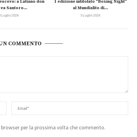
escovo: a Latiano don
1 edizione intitolato “Boxing Night”
ea Santoro...
al Mundialito di...
8 Luglio 2026
5 Luglio 2026
 UN COMMENTO
to browser per la prossima volta che commento.