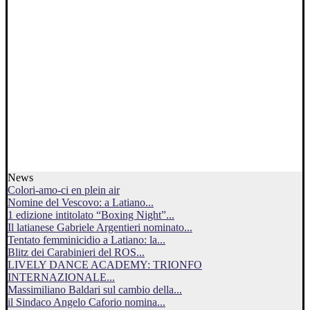
News
Colori-amo-ci en plein air
Nomine del Vescovo: a Latiano...
1 edizione intitolato “Boxing Night”...
Il latianese Gabriele Argentieri nominato...
Tentato femminicidio a Latiano: la...
Blitz dei Carabinieri del ROS...
LIVELY DANCE ACADEMY: TRIONFO
INTERNAZIONALE...
Massimiliano Baldari sul cambio della...
il Sindaco Angelo Caforio nomina...