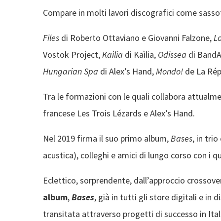
Compare in molti lavori discografici come sasso
Files
di Roberto Ottaviano e Giovanni Falzone,
Lo
Vostok Project,
Kaìlia
di Kaìlia,
Odissea
di BandA
Hungarian Spa
di Alex’s Hand,
Mondo!
de La Répé
Tra le formazioni con le quali collabora attualme
francese Les Trois Lézards e Alex’s Hand.
Nel 2019 firma il suo primo album,
Bases
, in tri
acustica), colleghi e amici di lungo corso con i qua
Eclettico, sorprendente, dall’approccio crossover
album
,
Bases
, già in tutti gli store digitali e i
transitata attraverso progetti di successo in Itali