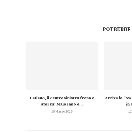
POTREBBE
Latiano, il centrosinistra frena e
Arriva lo “S
sterza: Maiorano e...
in 
19 Marzo 2026
12