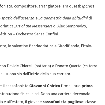
fonista, compositore, arrangiatore. Tra questi:
Ipcress
 spazio dell’assenza
e
La geometria delle abitudini
di
driatica,
Art of the Messengers
di Alex Semprevivo,
tition – Orchestra Senza Confini.
nte, le salentine Bandadriatica e GirodiBanda, l’italo-
o con Davide Chiarelli (batteria) e Donato Quarto (chitarra
li suona sin dall’inizio della sua carriera.
: il sassofonista
Giovanni Chirico
firma il suo
primo
n distribuzione fisica in cd. Dopo una carriera decennale
a e all’estero, il giovane
sassofonista pugliese
, classe