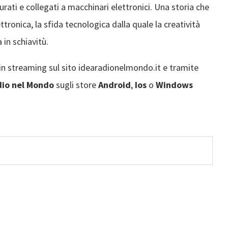
turati e collegati a macchinari elettronici. Una storia che
ttronica, la sfida tecnologica dalla quale la creatività
 in schiavitù.
, in streaming sul sito idearadionelmondo.it e tramite
dio
nel Mondo
sugli store
Android
,
Ios
o
Windows