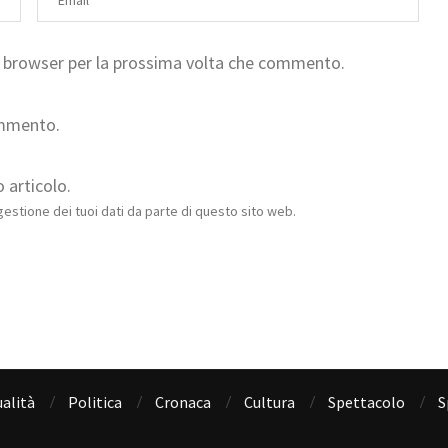
to browser per la prossima volta che commento.
ommento.
 articolo.
estione dei tuoi dati da parte di questo sito web.
alità
Politica
Cronaca
Cultura
Spettacolo
S