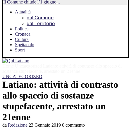
Il Comune chiude l’1 giugno...
Attualità
dal Comune
dal Territorio
Politica
Cronaca
Cultura
Spettacolo
Sport
Home
Uncategorized
Latiano: attività di contrasto allo spaccio di
sostanze stupefacente, arrestato un 21enne
UNCATEGORIZED
Latiano: attività di contrasto
allo spaccio di sostanze
stupefacente, arrestato un
21enne
da
Redazione
23 Gennaio 2019
0 commento