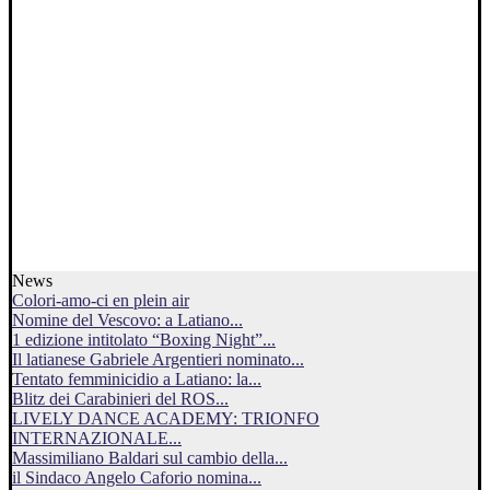
News
Colori-amo-ci en plein air
Nomine del Vescovo: a Latiano...
1 edizione intitolato “Boxing Night”...
Il latianese Gabriele Argentieri nominato...
Tentato femminicidio a Latiano: la...
Blitz dei Carabinieri del ROS...
LIVELY DANCE ACADEMY: TRIONFO
INTERNAZIONALE...
Massimiliano Baldari sul cambio della...
il Sindaco Angelo Caforio nomina...