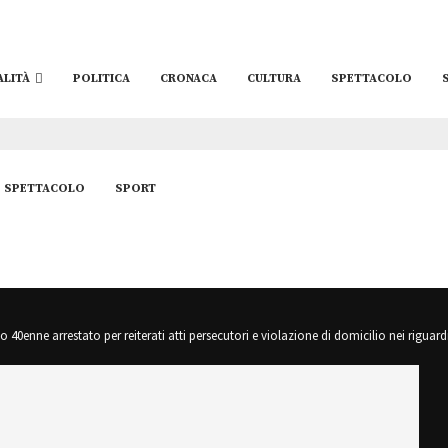
ALITÀ
POLITICA
CRONACA
CULTURA
SPETTACOLO
SPETTACOLO
SPORT
40enne arrestato per reiterati atti persecutori e violazione di domicilio nei riguardi