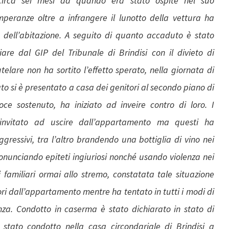
circa sei mesi da quando era stato ospite nel suo
mperanze oltre a infrangere il lunotto della vettura ha
 dell’abitazione. A seguito di quanto accaduto è stato
are dal GIP del Tribunale di Brindisi con il divieto di
elare non ha sortito l’effetto sperato, nella giornata di
ato si è presentato a casa dei genitori al secondo piano di
ce sostenuto, ha iniziato ad inveire contro di loro. I
 invitato ad uscire dall’appartamento ma questi ha
ressivi, tra l’altro brandendo una bottiglia di vino nei
ronunciando epiteti ingiuriosi nonché usando violenza nei
ai familiari ormai allo stremo, constatata tale situazione
uori dall’appartamento mentre ha tentato in tutti i modi di
nza. Condotto in caserma è stato dichiarato in stato di
è stato condotto nella casa circondariale di Brindisi a