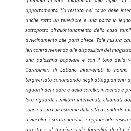
quotidianamente unitamente alla figlia da 
appartamento. L’arrestato nel corso delle inte
anche rotto un televisore e una porta in legno
sottoposto all’allontanamento della casa famili
avvicinamento alle parti offese. Tale misura caut
ieri contravvenendo alle disposizioni del magistr
una palazzina popolare e con il tono della vo
Carabinieri di Latiano intervenuti lo hanno
tergiversato continuando negli atteggiamenti agg
riguardi del padre e della sorella, inveendo e p
loro riguardi. I militari intervenuti, chiamati d
sono riusciti con estrema difficoltà a condurlo f
divincolarsi strattonandoli e opponendo resiste
arresto e al termine delle formalità di rito, 