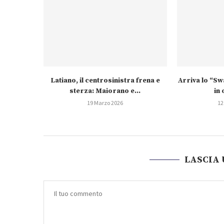
Latiano, il centrosinistra frena e
Arriva lo “S
sterza: Maiorano e...
in 
19 Marzo 2026
12
LASCIA