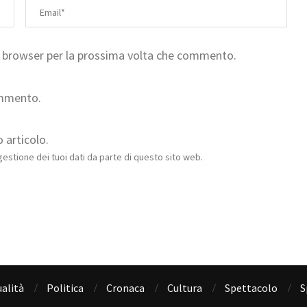
to browser per la prossima volta che commento.
ommento.
 articolo.
estione dei tuoi dati da parte di questo sito web.
alità
Politica
Cronaca
Cultura
Spettacolo
S