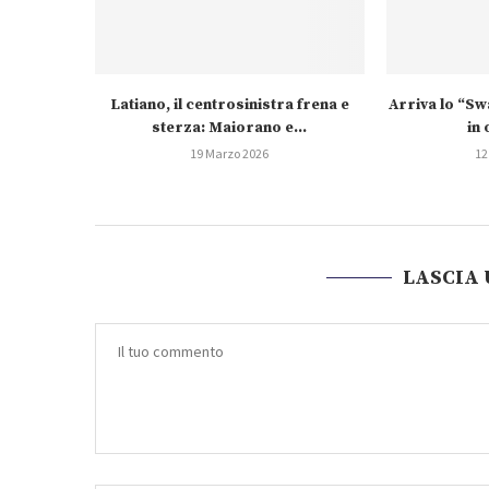
Latiano, il centrosinistra frena e
Arriva lo “S
sterza: Maiorano e...
in 
19 Marzo 2026
12
LASCIA