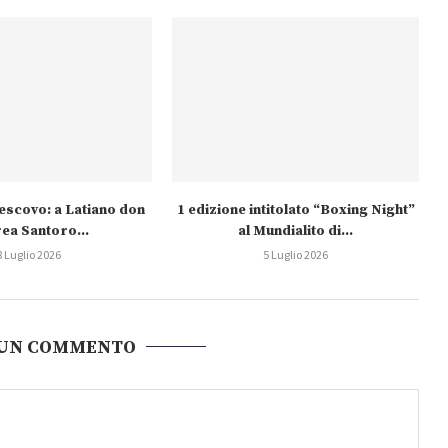
escovo: a Latiano don
1 edizione intitolato “Boxing Night”
ea Santoro...
al Mundialito di...
8 Luglio 2026
5 Luglio 2026
 UN COMMENTO