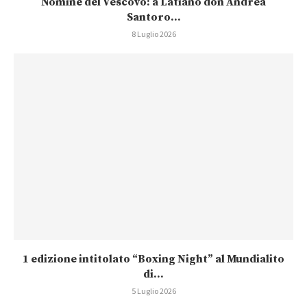
Nomine del Vescovo: a Latiano don Andrea
Santoro...
8 Luglio 2026
1 edizione intitolato “Boxing Night” al Mundialito
di...
5 Luglio 2026