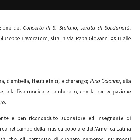
izione del
Concerto di S. Stefano
,
serata di Solidarietà
.
iuseppe Lavoratore, sita in via Papa Giovanni XXIII alle
a, ciambella, flauti etnici, e charango;
Pino Colonna
, alla
pe
, alla fisarmonica e tamburello; con la partecipazione
ro
.
ente e ben riconosciuto suonatore ed insegnante di
erca nel campo della musica popolare dell’America Latina
ilità che gli permette di suonare numerosi strumenti