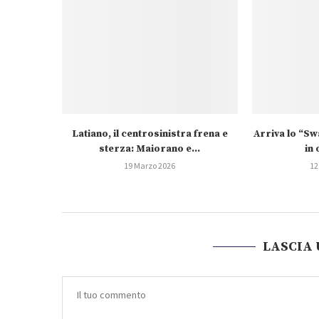
Latiano, il centrosinistra frena e
Arriva lo “S
sterza: Maiorano e...
in 
19 Marzo 2026
12
LASCIA