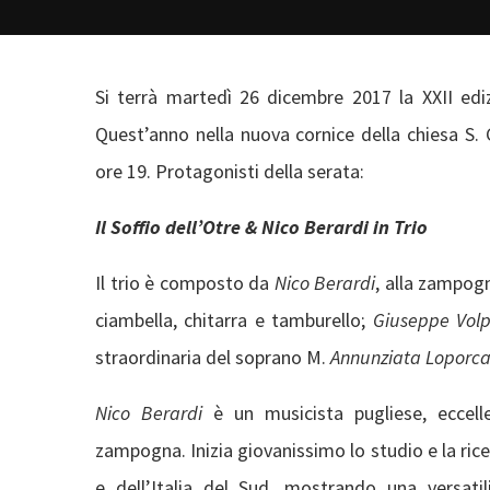
Si terrà martedì 26 dicembre 2017 la XXII ed
Quest’anno nella nuova cornice della chiesa S. G
ore 19. Protagonisti della serata:
Il Soffio dell’Otre & Nico Berardi in Trio
Il trio è composto da
Nico Berardi
, alla zampogn
ciambella, chitarra e tamburello;
Giuseppe Vol
straordinaria del soprano M.
Annunziata Loporca
Nico Berardi
è un musicista pugliese, eccell
zampogna. Inizia giovanissimo lo studio e la ric
e dell’Italia del Sud, mostrando una versat