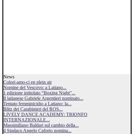
News
Colori-amo-ci en plein air
Nomine del Vescovo: a Latiano...
1 edizione intitolato “Boxing Night”...
Il latianese Gabriele Argentieri nominato...
Tentato femminicidio a Latiano: la...
Blitz dei Carabinieri del ROS...
LIVELY DANCE ACADEMY: TRIONFO
INTERNAZIONALE...
Massimiliano Baldari sul cambio della...
il Sindaco Angelo Caforio nomina...