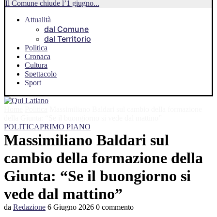
Il Comune chiude l’1 giugno...
Attualità
dal Comune
dal Territorio
Politica
Cronaca
Cultura
Spettacolo
Sport
Home
Politica
Massimiliano Baldari sul cambio della formazione
della Giunta: “Se il buongiorno si vede dal mattino”
POLITICA
PRIMO PIANO
Massimiliano Baldari sul
cambio della formazione della
Giunta: “Se il buongiorno si
vede dal mattino”
da
Redazione
6 Giugno 2026
0 commento