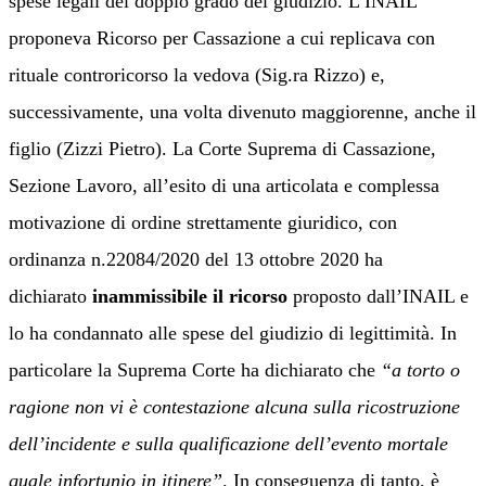
spese legali del doppio grado del giudizio.
L’INAIL
proponeva Ricorso per Cassazione a cui replicava con
rituale
c
ontroricorso la vedova
(S
ig.ra Rizz
o)
e,
successivamente, una volta divenuto maggiorenne, anche il
figlio
(
Zizzi Pietro
)
.
La Corte Suprema di Cassazione,
Sezione Lavoro, all’esito di una articolata e complessa
motivazione di ordine strettamente giuridico, con
ordinanza n.22084/2020 del 13 ottobre 2020 ha
dichiarato
inammissibile il ricorso
proposto dall’INAIL e
lo ha condannato alle spese del giudizio di legittimità. In
particolare la Suprema Corte ha dichiarato che
“a torto o
ragione non vi è contestazione alcuna sulla ricostruzione
dell’incidente e sulla qualificazione dell’evento mortale
quale infortunio in itinere”
.
In conseguenza di tanto, è