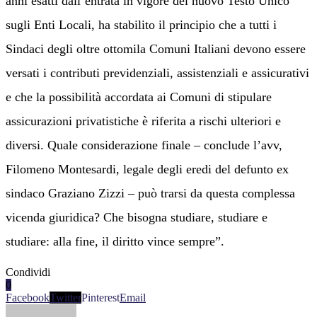
anni esatti dall’entrata in vigore del nuovo Testo Unico
sugli Enti Locali,
ha stabilito il principio che a tutti i
Sindaci degli oltre ottomila Comuni Italiani devono essere
versati i contributi
previdenziali, assistenziali e assicurativi
e che la possibilità accordata ai Comuni di stipulare
assicurazioni privatistiche è riferita a rischi ulteriori e
diversi.
Quale considerazione finale
– conclude l’avv,
Filomeno Montesardi, legale degli eredi del defunto ex
sindaco Graziano Zizzi –
può trarsi da questa complessa
vicenda giuridica? Che bisogna studiare, studiare e
studiare: alla fine
,
il diritto vince sempre
”
.
Condividi
0
Facebook
Twitter
Pinterest
Email