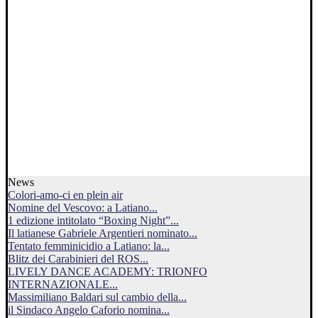
News
Colori-amo-ci en plein air
Nomine del Vescovo: a Latiano...
1 edizione intitolato “Boxing Night”...
Il latianese Gabriele Argentieri nominato...
Tentato femminicidio a Latiano: la...
Blitz dei Carabinieri del ROS...
LIVELY DANCE ACADEMY: TRIONFO
INTERNAZIONALE...
Massimiliano Baldari sul cambio della...
il Sindaco Angelo Caforio nomina...