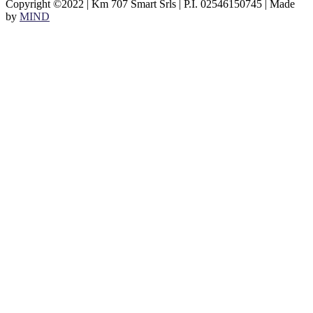
Copyright ©2022 | Km 707 Smart Srls | P.I. 02546150745 | Made
by
MIND