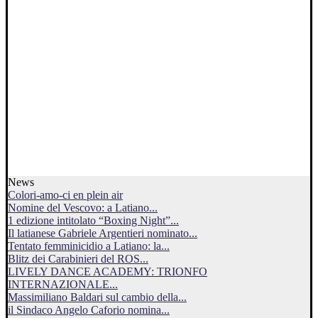
News
Colori-amo-ci en plein air
Nomine del Vescovo: a Latiano...
1 edizione intitolato “Boxing Night”...
Il latianese Gabriele Argentieri nominato...
Tentato femminicidio a Latiano: la...
Blitz dei Carabinieri del ROS...
LIVELY DANCE ACADEMY: TRIONFO
INTERNAZIONALE...
Massimiliano Baldari sul cambio della...
il Sindaco Angelo Caforio nomina...