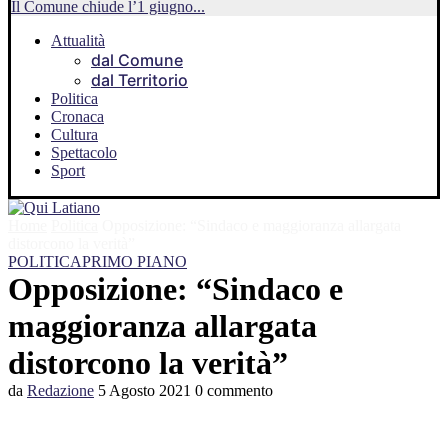
Il Comune chiude l’1 giugno...
Attualità
dal Comune
dal Territorio
Politica
Cronaca
Cultura
Spettacolo
Sport
Home
Politica
Opposizione: “Sindaco e maggioranza allargata
distorcono la verità”
POLITICA
PRIMO PIANO
Opposizione: “Sindaco e
maggioranza allargata
distorcono la verità”
da
Redazione
5 Agosto 2021
0 commento