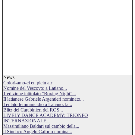
News
Colori-amo-ci en plein air
Nomine del Vescovo: a Latiano...
1 edizione intitolato “Boxing Night”...
Il latianese Gabriele Argentieri nominato...
Tentato femminicidio a Latiano: la...
Blitz dei Carabinieri del ROS...
LIVELY DANCE ACADEMY: TRIONFO
INTERNAZIONALE...
Massimiliano Baldari sul cambio della...
il Sindaco Angelo Caforio nomina...