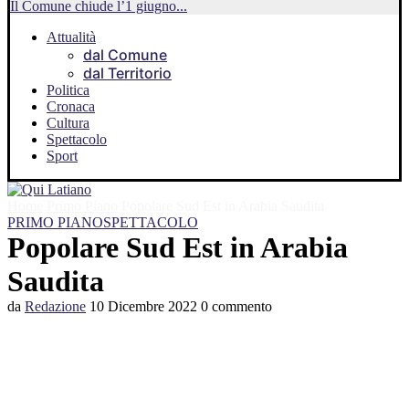
Il Comune chiude l’1 giugno...
Attualità
dal Comune
dal Territorio
Politica
Cronaca
Cultura
Spettacolo
Sport
Home
Primo Piano
Popolare Sud Est in Arabia Saudita
PRIMO PIANO
SPETTACOLO
Popolare Sud Est in Arabia
Saudita
da
Redazione
10 Dicembre 2022
0 commento