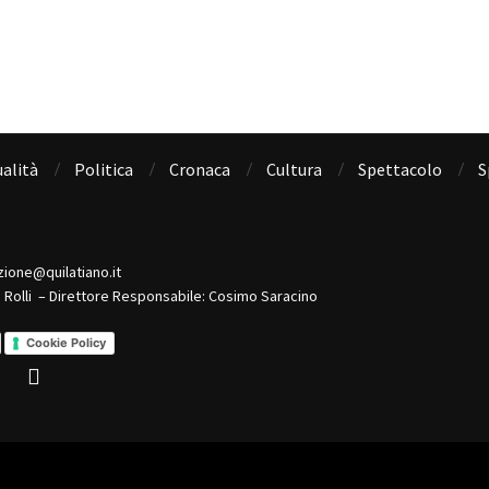
alità
Politica
Cronaca
Cultura
Spettacolo
S
zione@quilatiano.it
o Rolli – Direttore Responsabile: Cosimo Saracino
Cookie Policy