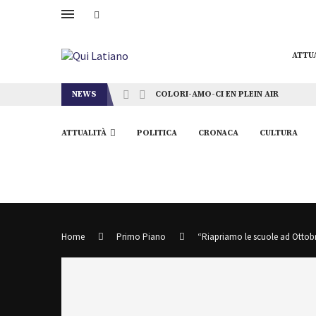
ATTU
NEWS
COLORI-AMO-CI EN PLEIN AIR
ATTUALITÀ
POLITICA
CRONACA
CULTURA
Home
Primo Piano
“Riapriamo le scuole ad Ottobr