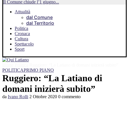
Il Comune chiude l’1 giugno...
Attualità
dal Comune
dal Territorio
Politica
Cronaca
Cultura
Spettacolo
Sport
Home
Politica
Ruggiero: “La Latiano di domani inizierà subito”
POLITICA
PRIMO PIANO
Ruggiero: “La Latiano di
domani inizierà subito”
da
Ivano Rolli
2 Ottobre 2020
0 commento