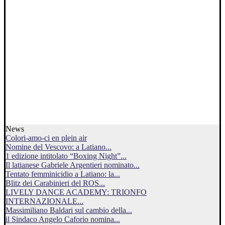
News
Colori-amo-ci en plein air
Nomine del Vescovo: a Latiano...
1 edizione intitolato “Boxing Night”...
Il latianese Gabriele Argentieri nominato...
Tentato femminicidio a Latiano: la...
Blitz dei Carabinieri del ROS...
LIVELY DANCE ACADEMY: TRIONFO
INTERNAZIONALE...
Massimiliano Baldari sul cambio della...
il Sindaco Angelo Caforio nomina...