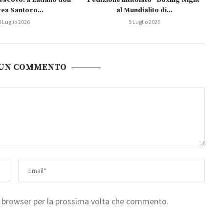
escovo: a Latiano don
1 edizione intitolato “Boxing Night”
ea Santoro...
al Mundialito di...
8 Luglio 2026
5 Luglio 2026
 UN COMMENTO
to browser per la prossima volta che commento.