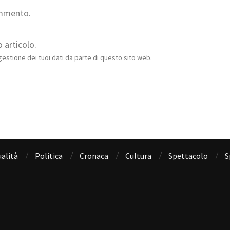
ommento.
 articolo.
estione dei tuoi dati da parte di questo sito web.
alità
Politica
Cronaca
Cultura
Spettacolo
S