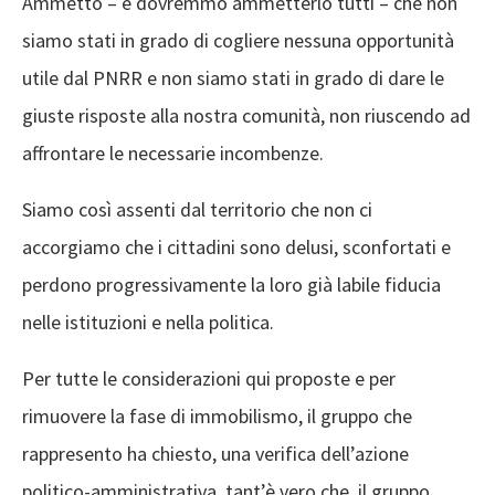
Ammetto
– e dovremmo ammetterlo tutti –
che
non
siamo stati in grado di
cogliere
nessuna opportunità
utile dal PNRR e non siamo stati in grado di dare le
giust
e risposte alla nostra comunità
,
non riuscendo ad
affrontare le
necessarie incombenze.
S
iamo così assenti dal territorio che non ci
accorgiamo che i cittadini sono delusi, sconfortati e
perdono progressivamente la loro già labile fiducia
nelle istituzioni e nella politica.
Per
tutte le
considerazioni
qui proposte
e per
rimuovere la fase di immobilismo
,
il g
ruppo
che
rappresento
ha
chiesto
,
una verifica dell’azione
politic
o
-amministrativa
,
tant’è vero che
,
il gruppo