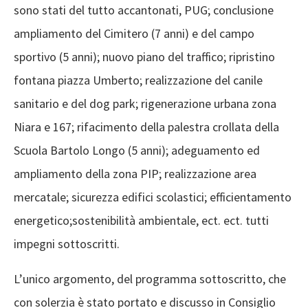
sono stati del tutto
accantonati
,
PUG; conclusione
ampliamento del Cimitero (
7
anni) e del campo
sportivo (5 anni);
nuovo p
iano del traffico
;
ripristino
fontana piazza Umberto;
realizzazione del canile
sanitario e del dog park; rigenerazione urbana
zona
Niara
e 167; rifacimento della palestra crollata della
Scuola Bartolo Longo
(
5 anni
)
; adeguamento ed
ampliamento della zona PIP; realizzazione area
mercatale; sicurezza edifici scolastici; efficientamento
energetico;
sostenibilità ambientale
,
ect
.
ect
.
tutti
impegni sottoscritti
.
L’unico argomento
, del programma sottoscritto,
che
con
solerzia è stato portato e discusso in
Consiglio