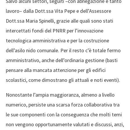
Salvo alcuni settori, seguiti
–
con abnegazione e tanto
lavoro
–
dalla Dott.ssa Vita Pepe e dell’Assessore
Dott.ssa Maria Spinelli
,
grazie alle quali sono stati
i
ntercetta
ti
fondi del PNRR per
l’
innovazione
tecnologica
amministrativa
e
per la costruzione
dell’asilo nido comunale
.
Per il resto c’è totale fermo
amministrativo
, anche dell’ordinaria gestione
(
basti
pensare alla mancata attenzione per gli edifici
scolastici, come dimostrano gli attuali e noti eventi
).
Nonostante
l
’ampia
maggioranza, almeno a livello
numerico,
persiste una scarsa forza collaborativa tra
le
sue componenti con
la conseguenza che molti temi
non vengono opportunamente valutati e discussi
, anzi
,