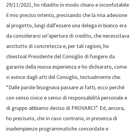
29/11/2021
,
ho ribadito
in modo chiaro e inconfutabile
il mio preciso intento
, precisando che la mia adesione
al progetto,
lungi
dall’essere
una delega in bianco
era
da considerarsi
un’apertura di credito
,
che necessitava
anzitutto di concretezza
e, per tali ragioni,
ho
chiesto
al
Presidente del Consiglio di fungere da
garante della nuova esperienza
e
ho
dichiara
to
, come
si evince dagli atti del
Consiglio
, testualmente che
:
“
Dalle parole bisogn
a
va
passare ai fatti,
ecco perché
con senso civico e
senso
di responsabilità
personale e
di
gruppo
abbiamo
deciso di
PROVARCI
”.
E
d
,
ancora
,
ho precisato
,
che in caso contrario, in presenza di
inadempienze programmatiche concordate e