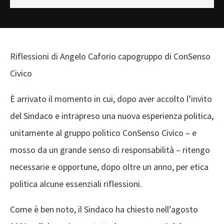
Riflessioni
di Angelo Caforio
capogruppo di
Con
S
enso
Civico
È arrivato
il momento in cui, dopo aver accolto l’invito
del Sindaco
e intrapreso una nuova esperienza politica,
unitamente
al gruppo politico
ConSenso
Civico – e
mosso da un grande senso di responsabilità – ritengo
necessarie
e opportune
, dopo oltre un anno,
per etica
politica alcune essenziali riflessioni.
Come è ben noto, il Sindaco
ha chiesto
nel
l’agosto