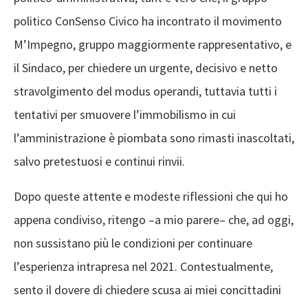
politico
ConSenso
Civico
ha incontrato
il
movimento
M’Impegno,
gruppo maggiormente rappresentativo
,
e
il Sindaco,
per chiedere un urgente
,
decisivo
e
netto
stravolgimento del
modus operandi
,
tuttavia tutti i
tentativi
per smuovere l’immobilismo in cui
l’amministrazione
è
piombata
sono rimasti inascoltati
,
salvo pretestuosi e continui rinvii
.
D
opo
queste attente e modeste
riflession
i
che qui ho
appena condiviso,
ritengo
–
a mio parere
–
che
,
ad oggi,
non
sussist
ano più le condizioni
per
continuare
l’
esperienza
intrapresa
nel
2021
.
Contestualmente
,
sento il dovere di chiedere scusa ai miei
con
cittadini