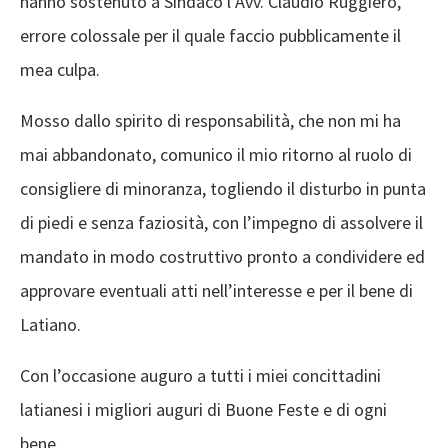
hanno
sostenuto a
Sindaco
l’Avv.
Claudio
Ruggiero
,
errore
colossale
per il quale faccio
pubblicamente
il
mea culpa
.
M
osso dallo spirito di responsabilità
,
che non mi ha
mai abbandonato
,
comunico il mio ritorno al ruolo di
consigliere di minoranza
,
togliendo il disturbo in punta
di piedi
e senza faziosità
,
con l’impegno di assolvere il
mandato in modo costruttivo
pronto a condividere ed
approvare eventuali atti nell’interesse e
per il bene di
Latiano
.
Con
l’occasione
auguro
a tutti i miei concittadini
latianesi i migliori auguri di
Buone Feste
e
di
ogni
bene
.