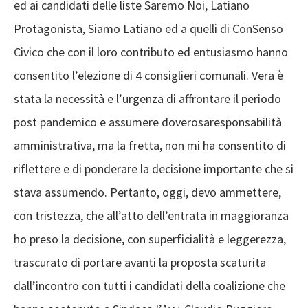
e
d
ai candidati delle liste Saremo Noi, Latiano
Protagonista, Siamo Latiano
ed a quelli di
ConSenso
Civico che con il loro contributo
ed entusiasmo
hanno
consentito l’elezione di 4 consiglieri comunali.
V
er
a
è
stata
la necessità e l’urgenza di affrontare il periodo
post pandemico e assumere
doveros
a
responsabilità
amministrativa
, ma
la fretta, non mi ha consentito di
riflettere e di ponderare la decisione importante che si
stava assumendo. Pertanto,
oggi,
devo
ammetter
e
,
con tristezza
,
che all’atto dell’entrata in maggioranza
ho preso la decisione
, con superficialità
e leggerezza
,
trascurato di
portare avanti
la proposta scaturita
dall
’
incontro con tutti i candidati della coalizione
che