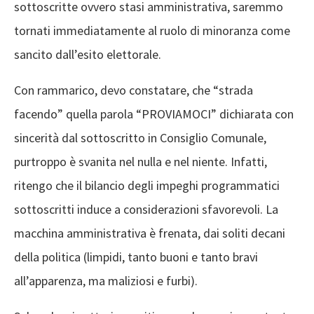
sottoscritte ovvero stasi amministrativa, saremmo
tornati immediatamente al ruolo di minoranza come
sancito dall’esito elettorale.
Con rammarico, devo constatare, che
“
strada
facendo
”
quella parola
“
PROVIAMOCI
”
dichiarata
con
sincerità
dal sottoscritto in
Consiglio Comunale
,
purtroppo è svanita nel nulla e nel niente.
Infatti,
ritengo che
il
bilancio
de
gli impeghi programmatici
sottoscritti induce a considerazioni sfavorevoli. La
macchina amministrativa è frenata,
dai soliti decani
della politica (
limpidi, tanto buoni e tanto bravi
all’apparenza
, ma
maliziosi e furbi
).