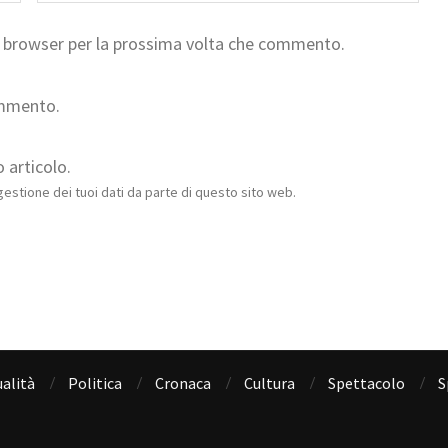
to browser per la prossima volta che commento.
ommento.
 articolo.
estione dei tuoi dati da parte di questo sito web.
alità
Politica
Cronaca
Cultura
Spettacolo
S