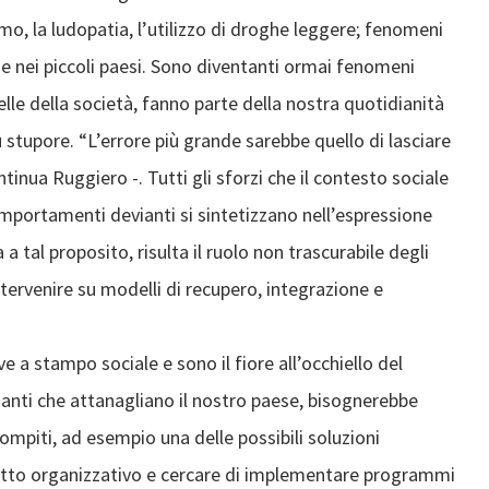
mo, la ludopatia, l’utilizzo di droghe leggere; fenomeni
he nei piccoli paesi. Sono diventanti ormai fenomeni
lle della società, fanno parte della nostra quotidianità
ù stupore. “L’errore più grande sarebbe quello di lasciare
ntinua Ruggiero -. Tutti gli sforzi che il contesto sociale
comportamenti devianti si sintetizzano nell’espressione
 tal proposito, risulta il ruolo non trascurabile degli
intervenire su modelli di recupero, integrazione e
e a stampo sociale e sono il fiore all’occhiello del
ianti che attanagliano il nostro paese, bisognerebbe
ompiti, ad esempio una delle possibili soluzioni
ssetto organizzativo e cercare di implementare programmi