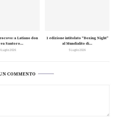
escovo: a Latiano don
1 edizione intitolato “Boxing Night”
ea Santoro...
al Mundialito di...
8 Luglio 2026
5 Luglio 2026
 UN COMMENTO