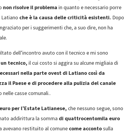
do
non risolve il problema
in quanto e necessario porre
i Latiano
che è la causa delle criticità esistenti.
Dopo
ingraziato per i suggerimenti che, a suo dire, non ha
le.
ltato dell’incontro avuto con il tecnico e mi sono
d un tecnico,
il cui costo si aggira su alcune migliaia di
ecessari nella parte ovest di Latiano così da
zza il Paese e di procedere alla pulizia del canale
o nelle casse comunali..
euro per l’Estate Latianese,
che nessuno segue, sono
gnato addirittura la somma
di quattrocentomila euro
ita avevano restituito al comune
come acconto
sulla