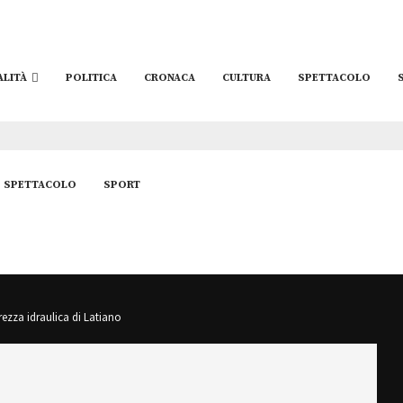
ALITÀ
POLITICA
CRONACA
CULTURA
SPETTACOLO
SPETTACOLO
SPORT
ezza idraulica di Latiano