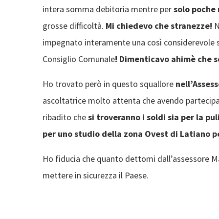
intera somma debitoria mentre per
solo poche 
grosse difficoltà.
Mi chiedevo che stranezze!
N
impegnato interamente una così considerevol
Consiglio Comunale
! Dimenticavo ahimè che so
Ho trovato però in questo squallore
nell’Assess
ascoltatrice molto attenta che avendo partecipa
ribadito che
si troveranno i soldi sia per la pu
per uno studio della zona Ovest di Latiano pe
Ho fiducia che quanto dettomi dall’assessore Mar
mettere in sicurezza il Paese.