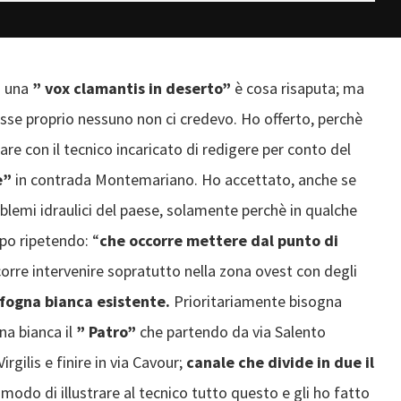
a una
” vox clamantis in deserto”
è cosa risaputa; ma
isse proprio nessuno non ci credevo. Ho offerto, perchè
rare con il tecnico incaricato di redigere per conto del
e”
in contrada Montemariano. Ho accettato, anche se
blemi idraulici del paese, solamente perchè in qualche
o ripetendo: “
che occorre mettere dal punto di
orre intervenire sopratutto nella zona ovest con degli
 fogna bianca esistente.
Prioritariamente bisogna
gna bianca il
” Patro”
che partendo da via Salento
rgilis e finire in via Cavour;
canale che divide in due il
modo di illustrare al tecnico tutto questo e gli ho fatto