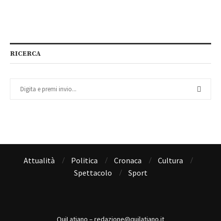
RICERCA
Attualità
Politica
Cronaca
Cultura
Spettacolo
Sport
QuiLatiano – redazione@quilatiano.it