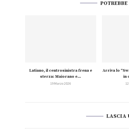
POTREBBE
Latiano, il centrosinistra frena e
Arriva lo “S
sterza: Maiorano e...
in 
19 Marzo 2026
12
LASCIA