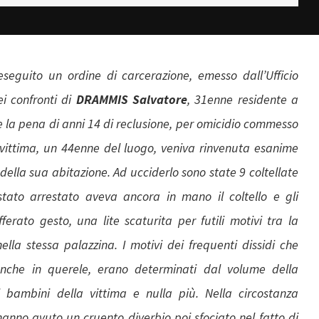
eseguito un ordine di carcerazione, emesso dall’Ufficio
ei confronti di
DRAMMIS Salvatore
, 31enne residente a
la pena di anni 14 di reclusione, per omicidio commesso
ittima, un 44enne del luogo, veniva rinvenuta esanime
 della sua abitazione. Ad ucciderlo sono state 9 coltellate
tato arrestato aveva ancora in mano il coltello e gli
erato gesto, una lite scaturita per futili motivi tra la
 nella stessa palazzina. I motivi dei frequenti dissidi che
nche in querele, erano determinati dal volume della
i bambini della vittima e nulla più. Nella circostanza
hanno avuto un cruento diverbio poi sfociato nel fatto di