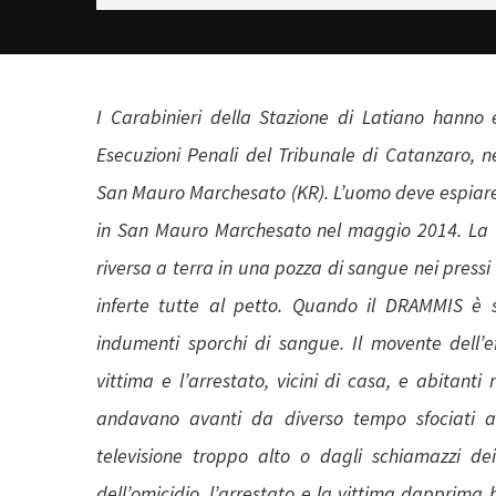
I Carabinieri della Stazione di Latiano hanno 
Esecuzioni Penali del Tribunale di Catanzaro, n
San Mauro Marchesato (KR). L’uomo deve espiare 
in San Mauro Marchesato nel maggio 2014. La v
riversa a terra in una pozza di sangue nei pressi
inferte tutte al petto. Quando il DRAMMIS è s
indumenti sporchi di sangue. Il movente dell’eff
vittima e l’arrestato, vicini di casa, e abitanti
andavano avanti da diverso tempo sfociati a
televisione troppo alto o dagli schiamazzi de
dell’omicidio, l’arrestato e la vittima dapprima 