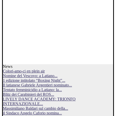
News
Colori-amo-ci en plein air
Nomine del Vescovo: a Latiano...
1 edizione intitolato “Boxing Night”...
Il latianese Gabriele Argentieri nominato...
Tentato femminicidio a Latiano: la...
Blitz dei Carabinieri del ROS...
LIVELY DANCE ACADEMY: TRIONFO
INTERNAZIONALE...
Massimiliano Baldari sul cambio della...
il Sindaco Angelo Caforio nomina...