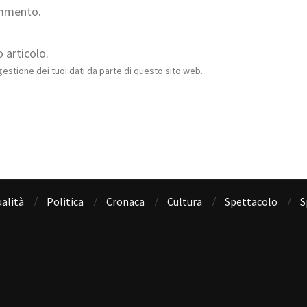
ommento.
 articolo.
estione dei tuoi dati da parte di questo sito web.
alità
Politica
Cronaca
Cultura
Spettacolo
S