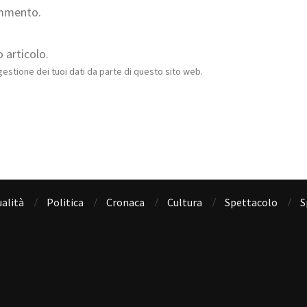
ommento.
 articolo.
estione dei tuoi dati da parte di questo sito web.
alità
Politica
Cronaca
Cultura
Spettacolo
S