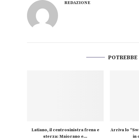
REDAZIONE
POTREBBE
Latiano, il centrosinistra frena e
Arriva lo “S
sterza: Maiorano e...
in 