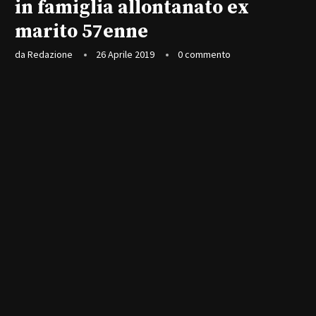
in famiglia allontanato ex
marito 57enne
da
Redazione
26 Aprile 2019
0 commento