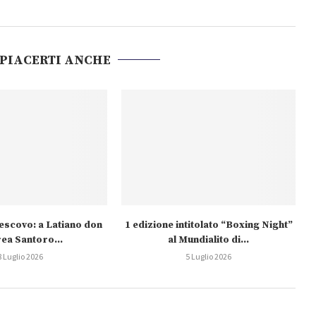
 PIACERTI ANCHE
escovo: a Latiano don
1 edizione intitolato “Boxing Night”
ea Santoro...
al Mundialito di...
8 Luglio 2026
5 Luglio 2026